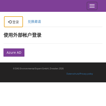
Toggle
navigation
兑换邀请
登录
使用外部帐户登录
Azure AD
© DAS En­vi­ron­men­tal Ex­pert GmbH, Dres­den 2026
Datenschutz/Privacy policy